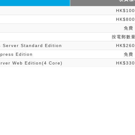
HK$10
HK$80
免費
按電郵數
 Server Standard Edition
HK$26
press Edition
免費
rver Web Edition(4 Core)
HK$33