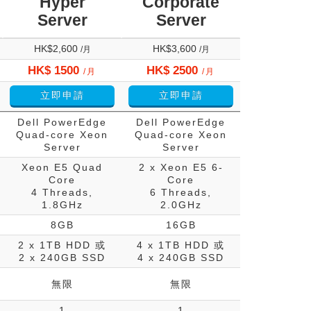
Hyper
Corporate
Server
Server
HK$2,600
HK$3,600
/月
/月
HK$ 1500
HK$ 2500
/月
/月
立即申請
立即申請
Dell PowerEdge
Dell PowerEdge
Quad-core Xeon
Quad-core Xeon
Server
Server
Xeon E5 Quad
2 x Xeon E5 6-
Core
Core
4 Threads,
6 Threads,
1.8GHz
2.0GHz
8GB
16GB
2 x 1TB HDD 或
4 x 1TB HDD 或
2 x 240GB SSD
4 x 240GB SSD
無限
無限
1
1