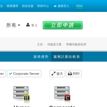
法
聯通優勢
技術支援
幫助中心
服務登入
ENG
案
所有
登入
主頁
伺服器方案
專屬伺服器租用
服務優勢
服務計劃比較表
ver
Corporate Server
放大
列印