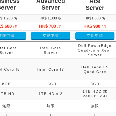
siness
Advanced
Ace
Server
Server
Server
$ 1,280
HK$ 1,380
HK$1,600
/月
/月
/月
$ 680
HK$ 780
HK$ 980
/月
/月
/月
立即申請
立即申請
立即申請
Dell PowerEdge
tel Core
Intel Core
Quad-core Xeon
Server
Server
Server
Dell Xeon E5
el Core I5
Intel Core I7
Quad Core
8GB
16GB
8GB
1TB HDD 或
1TB HD
1TB HD x 2
240GB SSD
無限
無限
無限
1
1
1