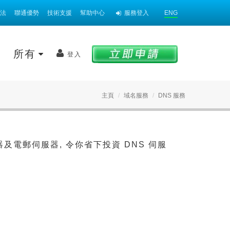
法
聯通優勢
技術支援
幫助中心
服務登入
ENG
案
所有
登入
主頁
域名服務
DNS 服務
及電郵伺服器, 令你省下投資 DNS 伺服