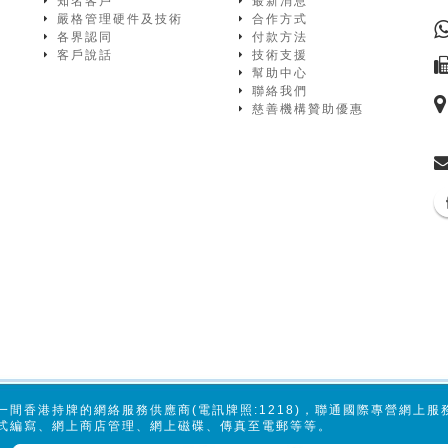
知名客戶
最新消息
嚴格管理硬件及技術
合作方式
各界認同
付款方法
客戶說話
技術支援
幫助中心
聯絡我們
慈善機構贊助優惠
一間香港持牌的網絡服務供應商(電訊牌照:1218)，聯通國際專營網上
式編寫、網上商店管理、網上磁碟、傳真至電郵等等。