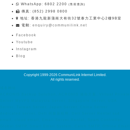
WhatsApp
: 6802 2200
(售前查詢)
傳真: (852) 2998 0800
地址: 香港九龍新蒲崗大有街32號泰力工業中心2樓9B室
電郵:
enquiry@communilink.net
Facebook
Youtube
Instagram
Blog
Copyright 1999-2026
CommuniLink Internet Limited
.
All rights reserved.
域名轉址
ACRONIS Backup Solution, ACRONIS 備份方案, Virtual Private
Server MyVPS Malaysia Server, Singapore Server, USA
Server, Taiwan Server, Japan Server, China Server
dedicated server, Dell 伺服器租用, Dell Server Rental ssd
email, cloud email, Email Server Rental, Spam Controller,
Global SMTP, Smart Email System, Catch SMTP, Offline Email