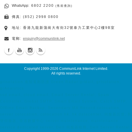
WhatsApp
: 6802 2200
(售前查詢)
傳真: (852) 2998 0800
地址: 香港九龍新蒲崗大有街32號泰力工業中心2樓9B室
電郵:
enquiry@communilink.net
Copyright 1999-2026
CommuniLink Internet Limited
.
All rights reserved.
grIsolation 進階電郵防護 Green Radar grMail, grIsolation,
grAnalytics
ssd email, cloud email, Email Server Rental, Spam
Controller, Global SMTP, Smart Email System, Catch SMTP,
Offline Email Backup, Secondary MX Record colocation,
server colocation, colocation hk, hk datacenter, 伺服器託管, 托
管伺服器, 香港數據中心 server maintenance, maintenance
service dedicated server, Dell 伺服器租用, Dell Server Rental