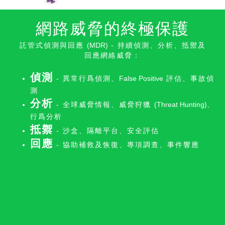
網路威脅的終極保護
託管式偵測與回應
(MDR)
- 持續偵測、分析、抵禦及
回應網絡威脅：
偵測
- 異常行爲偵測、
False Positive
評估、事故偵
測
分析
- 全球威脅情報、威脅狩獵
(Threat Hunting)
、
行爲分析
抵禦
- 沙盒、隔離平台、安全評估
回應
- 協助補救及恢復、專項調查、事件響應