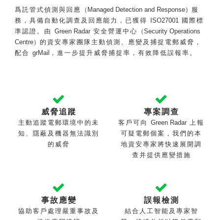
爲託管式偵測與回應
（Managed Detection and Response）
服
務，具備自動化調查及回應能力，已獲得
ISO27001
國際標
準認證。由
Green Radar
安全營運中心
（Security Operations
Centre）
的資安專家團隊主動偵測、應變及捕捉電郵威脅，
配合
grMail
，進一步提升威脅捕捉率，有效降低誤報率。
威脅追蹤
專案調查
主動追蹤電郵環境中的未
客戶可向
Green Radar
上報
知、隱蔽及機器無法識別
可疑電郵個案，我們的本
的威脅
地資安專家將快速展開調
查并提供
應變措施
事故應變
誤報檢測
協助客戶處理嚴重事故及
結合人工智能及專家智