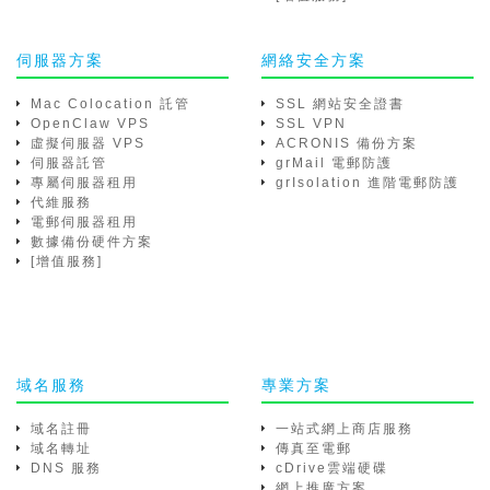
伺服器方案
網絡安全方案
Mac Colocation 託管
SSL 網站安全證書
OpenClaw VPS
SSL VPN
虛擬伺服器 VPS
ACRONIS 備份方案
伺服器託管
grMail 電郵防護
專屬伺服器租用
grIsolation 進階電郵防護
代維服務
電郵伺服器租用
數據備份硬件方案
[增值服務]
域名服務
專業方案
域名註冊
一站式網上商店服務
域名轉址
傳真至電郵
DNS 服務
cDrive雲端硬碟
網上推廣方案