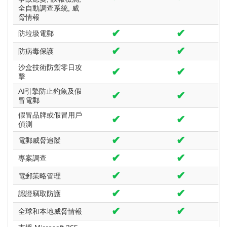
全自動調查系統, 威
脅情報
✔
✔
防垃圾電郵
✔
✔
防病毒保護
沙盒技術防禦零日攻
✔
✔
擊
AI引擎防止釣魚及假
✔
✔
冒電郵
假冒品牌或假冒用戶
✔
✔
偵測
✔
✔
電郵威脅追蹤
✔
✔
專案調查
✔
✔
電郵策略管理
✔
✔
認證竊取防護
✔
✔
全球和本地威脅情報