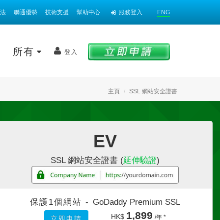
法
聯通優勢
技術支援
幫助中心
服務登入
ENG
案
所有
登入
主頁
SSL 網站安全證書
EV
SSL 網站安全證書 (
延伸驗證
)
保護1個網站 -
GoDaddy Premium SSL
1,899
HK$
/年 *
立即申請